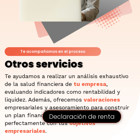
Te acompañamos en el proceso
Otros servicios
Te ayudamos a realizar un análisis exhaustivo
de la salud financiera de
tu empresa
,
evaluando indicadores como rentabilidad y
liquidez. Además, ofrecemos
valoraciones
empresariales
y asesoramiento para construir
un plan financiero sólido que se alinee
Declaración de renta
perfectamente con tus
objetivos
empresariales
.